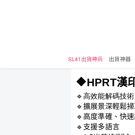
SL41出貨神兵
出貨神器
🔶HPRT漢
🔹
高效能解碼技術
🔹
擴展景深輕鬆掃
🔹
高度準確、快速
🔹
支援多語言