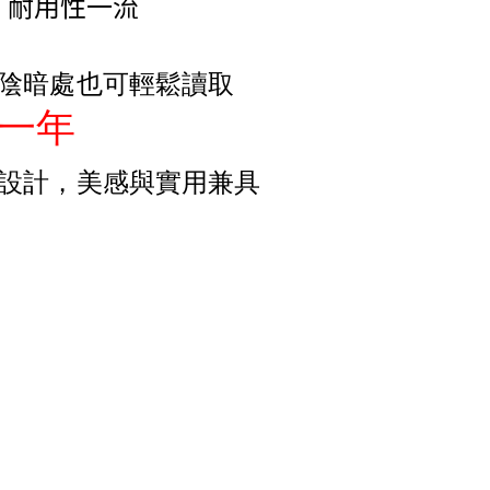
，
耐用性一流
陰暗處也可輕鬆讀取
一年
型設計，美感與實用兼具