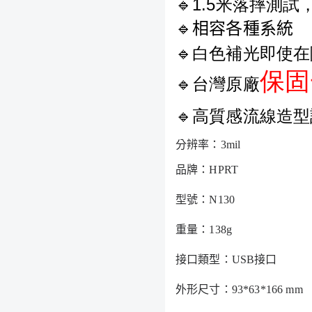
🔹1.5米落摔測試
🔹
相容各種系統
🔹
白色補光即使在
保固
🔹
台灣原廠
🔹高質感流線造
分辨率：
3mil
品牌：
HPRT
型號：
N130
重量：
138g
接口類型：
USB
接口
外形尺寸：
93*63*166 mm