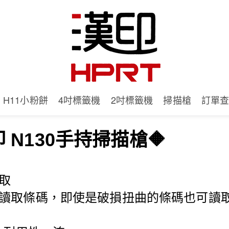
H11小粉餅
4吋標籤機
2吋標籤機
掃描槍
訂單
印 N130手持掃描槍🔶
取
讀取條碼，即使是破損扭曲的條碼也可讀