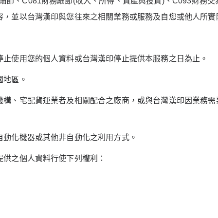
細節、
C081
財務細節
(
收入、所得、資產與投資
)
、
C093
財務交
容，並以台灣漢印與您往來之相關業務或服務及自您或他人所實
停止使用您的個人資料或台灣漢印停止提供本服務之日為止。
國地區。
機構、宅配貨運業者及相關配合之廠商，或與台灣漢印因業務需
自動化機器或其他非自動化之利用方式。
提供之個人資料行使下列權利：