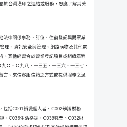
屬於台灣漢印之連結或服務，您應了解其蒐
他法律關係事務、訂位、住宿登記與購票業
庫管理、資訊安全與管理、網路購物及其他電
析、其他經營合於營業登記項目或組織章程
Ｏ九Ｏ、Ｏ九八、一三五、一三六、一三七、
留言、來信客服信箱之方式或提供服務之過
，包括
C001
辨識個人者、
C002
辨識財務
趣、
C036
生活格調、
C038
職業、
C032
財