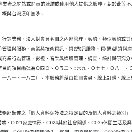
他業者之網站或網頁的連結或使用他人提供之服務，對於此等不
，概與台灣漢印無涉。
：行銷業務、法人對會員名冊之內部管理、契約、類似契約或其
戶管理與服務、商業與技術資訊、資
(
通
)
訊服務、資
(
通
)
訊資料
或商業行為管理、影視、音樂與媒體管理、調查、統計與研究分
定目的項目編號為Ｏ四Ｏ、Ｏ五二、○六九、Ｏ七七、Ｏ八一、
、一八一、一八二）。本服務將藉由註冊會員、線上訂購、線上
法務部頒佈之「個人資料保護法之特定目的及個人資料之類別」
描述、
C021
家庭情形、
C024
其他社會關係、
C035
休閒生活及興